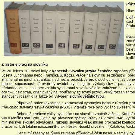
Přír
Hlavn
I. díl
-
část 
Prah
dvou
zaměř
význa
belet
slov
lexik
Z historie prací na slovníku
Ve 20. letech 20. století byly v
Kanceláři
Slovníku jazyka českého
započaty pří
Josefa Jungmanna nebo Františka Š. Kotta). Práce na slovníku se zúčastnili předn
znamenal po mnoha stránkách jedinečný projekt. Je proto pochopitelné, že běhe
dob do současnosti, zároveň by uváděl etymologické výklady slov a paralely z
přehodnocena a nakonec vzniklo synchronní slovníkové dílo, založené na excerpci 
cca 5–6 tisíc stran, orientovaný na "současný spisovný jazyk". Velký rozsah shr
stanovený rozsah díla, takže byl vytvořen
slovník většího typu
.
Přípravné práce (excerpce a zpracování vybraných hesel z různých písm
Příručního slovníku jazyka českého
(PSJČ). V témže roce bylo vydáno 15 sešitů, v
Během 2. světové války byla práce na slovníku značně ztížena. Kartotéka
vily v Mníšku pod Brdy. Odtud byl převezen zpět do Prahy až v roce 1946. Vytiš
ministerstvu školství odvrácena, rukopis slovníku však musel procházet kontrol
pracovníci byli totálně nasazeni (Polák, Pešek, Nosek) či vězněni (Kálalová, 
Cenzurní zásahy se týkaly zejména příkladové části hesel. Nesměly být uv