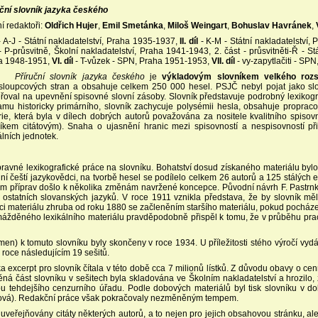
uční slovník jazyka českého
í redaktoři:
Oldřich Hujer
,
Emil Smetánka
,
Miloš Weingart
,
Bohuslav Havránek
,
 A-J - Státní nakladatelství, Praha 1935-1937,
II. díl
- K-M - Státní nakladatelství,
- P-průsvitně, Školní nakladatelství, Praha 1941-1943, 2. část - průsvitněti-Ř - 
a 1948-1951,
VI. díl
- T-vůzek - SPN, Praha 1951-1953,
VII. díl
- vy-zapytlačiti - S
Příruční slovník jazyka českého
je
výkladovým slovníkem velkého roz
sloupcových stran a obsahuje celkem 250 000 hesel. PSJČ nebyl pojat jako slov
oval na upevnění spisovné slovní zásoby. Slovník představuje podrobný lexikogra
mu historicky primárního, slovník zachycuje polysémii hesla, obsahuje proprac
rie, která byla v dílech dobrých autorů považována za nositele kvalitního spi
níkem citátovým). Snaha o ujasnění hranic mezi spisovností a nespisovností př
álních jednotek.
pravné lexikografické práce na slovníku. Bohatství dosud získaného materiálu byl
í čeští jazykovědci, na tvorbě hesel se podílelo celkem 26 autorů a 125 stálých ex
m příprav došlo k několika změnám navržené koncepce. Původní návrh F. Pastrnka
 ostatních slovanských jazyků. V roce 1911 vznikla představa, že by slovník mě
materiálu zhruba od roku 1880 se začleněním staršího materiálu, pokud pocházel z
omážděného lexikálního materiálu pravděpodobně přispěl k tomu, že v průběhu prací
en) k tomuto slovníku byly skončeny v roce 1934. U příležitosti stého výročí vyd
 roce následujícím 19 sešitů.
 excerpt pro slovník čítala v této době cca 7 milionů lístků. Z důvodu obavy o cen
těná část slovníku v sešitech byla skladována ve Školním nakladatelství a hrozil
ou tehdejšího cenzurního úřadu. Podle dobových materiálů byl tisk slovníku v d
Vacková). Redakční práce však pokračovaly nezměněným tempem.
eřejňovány citáty některých autorů, a to nejen pro jejich obsahovou stránku, ale i