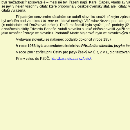
byli "nežádoucí″ spisovatelé – mezi ně byli řazeni např. Karel Čapek, Vladislav 
se jevily nejen všechny citáty, které připomínaly československý stát, ale i citáty
citátů vyřazena.
Případným cenzurním zásahům se autoři slovníku snažili různým způsobe
byl uváděn pod zkratkou
Lid. nov.
(= Lidové noviny), Vítězslav Nezval pod zdroj
(= nakladatelství Družstevní práce). Další možností bylo využití jiné podoby ji
označovala citáty Edvarda Beneše. Autoři slovníku si také občas dovolili využít n
jako označení zdroje ve slovníku. Podobně Marie Majerová byla ve slovníkovýc
Vydávání slovníku se nakonec podařilo dokončit v roce 1957.
V roce 1958 byla autorskému kolektivu
Příručního slovníku jazyka č
V roce 2007 zpřístupnil Ústav pro jazyk český AV ČR, v. v. i., digitalizo
Přímý vstup do PSJČ:
http://bara.ujc.cas.cz/psjc/
.