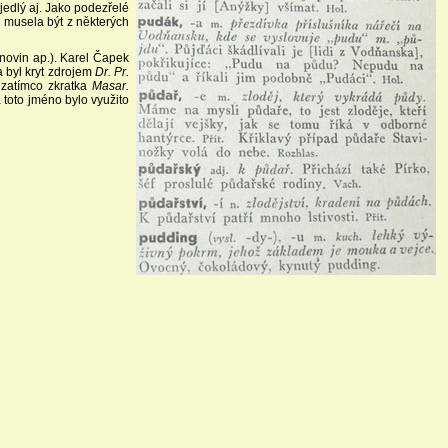
jedlý aj. Jako podezřelé
 musela být z některých
novin ap.). Karel Čapek
 byl kryt zdrojem
Dr. Pr.
 zatímco zkratka
Masar.
 toto jméno bylo využito