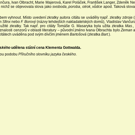
Vančura, Ivan Olbracht, Marie Majerová, Karel Poláček, František Langer, Zdeněk Ne
, v nichž se objevovala slova jako
svoboda
,
poroba
,
otrok
,
vůdce
apod. Taková slova
m vyhnout. Místo uvedení zkratky autora citátu se uváděly např. zkratky zdroje (
em
Sfinx
nebo
F. Borový
(názvy tehdejších nakladatelských domů), Vladislav Vančura
ž užité zkratky. Tak např. pro citáty Tomáše G. Masaryka byla užita zkratka
Mas.
,
eznalosti cenzorů v oblasti literatury – původní jméno Ivana Olbrachta bylo
Zeman
a
h citátech uváděna pod svým dívčím jménem
Bartošová
(zkratka
Bart.
).
eského
udělena státní cena Klementa Gottwalda.
vanou podobu
Příručního slovníku jazyka českého
.