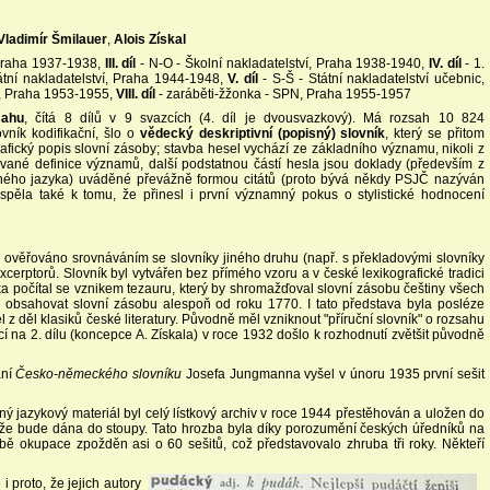
Vladimír Šmilauer
,
Alois Získal
 Praha 1937-1938,
III. díl
- N-O - Školní nakladatelství, Praha 1938-1940,
IV. díl
- 1.
Státní nakladatelství, Praha 1944-1948,
V. díl
- S-Š - Státní nakladatelství učebnic,
PN, Praha 1953-1955,
VIII. díl
- zaráběti-žžonka - SPN, Praha 1955-1957
sahu
, čítá 8 dílů v 9 svazcích (4. díl je dvousvazkový). Má rozsah 10 824
ník kodifikační, šlo o
vědecký deskriptivní (popisný) slovník
, který se přitom
fický popis slovní zásoby; stavba hesel vychází ze základního významu, nikoli z
ované definice významů, další podstatnou částí hesla jsou doklady (především z
sovného jazyka) uváděné převážně formou citátů (proto bývá někdy PSJČ nazýván
ispěla také k tomu, že přinesl i první významný pokus o stylistické hodnocení
o ověřováno srovnáváním se slovníky jiného druhu (např. s překladovými slovníky
cerptorů. Slovník byl vytvářen bez přímého vzoru a v české lexikografické tradici
 počítal se vznikem tezauru, který by shromažďoval slovní zásobu češtiny všech
l obsahovat slovní zásobu alespoň od roku 1770. I tato představa byla posléze
 děl klasiků české literatury. Původně měl vzniknout "příruční slovník" o rozsahu
 na 2. dílu (koncepce A. Získala) v roce 1932 došlo k rozhodnutí zvětšit původně
ání
Česko-německého slovníku
Josefa Jungmanna vyšel v únoru 1935 první sešit
ný jazykový materiál byl celý lístkový archiv v roce 1944 přestěhován a uložen do
o, že bude dána do stoupy. Tato hrozba byla díky porozumění českých úředníků na
obě okupace zpožděn asi o 60 sešitů, což představovalo zhruba tři roky. Někteří
 proto, že jejich autory