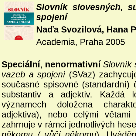
Slovník slovesných, s
spojení
Naďa Svozilová, Hana P
Academia, Praha 2005
Speciální
,
nenormativní
Slovník 
vazeb a spojení
(SVaz) zachycuje
současné spisovné (standardní) 
substantiv a adjektiv. Každá 
významech doložena charakter
adjektiva), nebo celými větami 
zahrnuje v rámci jednotlivých hesel
někomu / vůči někomu
). Uvádě