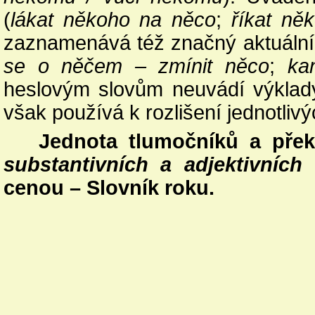
(
lákat někoho na něco
;
říkat ně
zaznamenává též značný aktuální
se o něčem – zmínit něco
;
ka
heslovým slovům neuvádí výklad
však používá k rozlišení jednotli
Jednota tlumočníků a přek
substantivních a adjektivníc
cenou – Slovník roku.