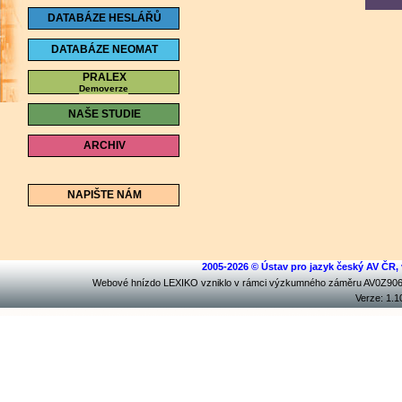
DATABÁZE HESLÁŘŮ
DATABÁZE NEOMAT
PRALEX
Demoverze
NAŠE STUDIE
ARCHIV
NAPIŠTE NÁM
2005-2026 © Ústav pro jazyk český AV ČR, v.
Webové hnízdo LEXIKO vzniklo v rámci výzkumného záměru AV0Z9
Verze: 1.1